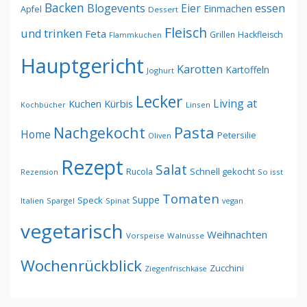
Backen
Blogevents
Eier
essen
Einmachen
Apfel
Dessert
Fleisch
und trinken
Feta
Grillen
Hackfleisch
Flammkuchen
Hauptgericht
Karotten
Kartoffeln
Joghurt
Lecker
Living at
Kürbis
Kuchen
Kochbücher
Linsen
Pasta
Nachgekocht
Home
Petersilie
Oliven
Rezept
Salat
Schnell gekocht
Rucola
Rezension
So isst
Tomaten
Suppe
Speck
Italien
Spargel
Spinat
vegan
vegetarisch
Weihnachten
Vorspeise
Walnüsse
Wochenrückblick
Zucchini
Ziegenfrischkäse