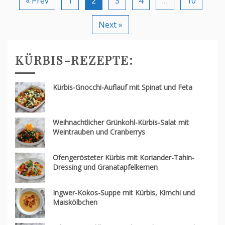
« Prev
1
2
3
4
…
10
Next »
KÜRBIS-REZEPTE:
Kürbis-Gnocchi-Auflauf mit Spinat und Feta
Weihnachtlicher Grünkohl-Kürbis-Salat mit
Weintrauben und Cranberrys
Ofengerösteter Kürbis mit Koriander-Tahin-
Dressing und Granatapfelkernen
Ingwer-Kokos-Suppe mit Kürbis, Kimchi und
Maiskölbchen