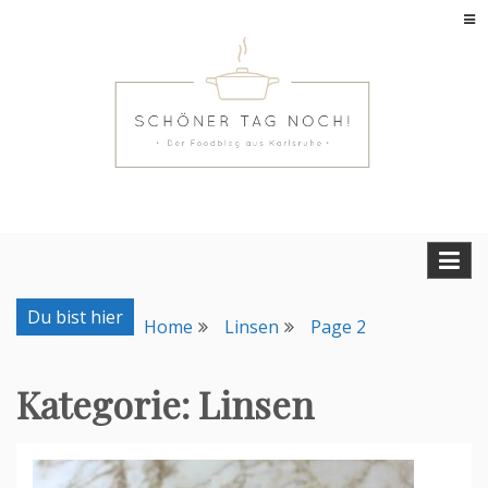
Skip
to
content
Food-Blog aus Karlsruhe mit einfachen und leckeren
Schöner Tag noch!
Rezepten
Du bist hier
Home
Linsen
Page 2
Kategorie:
Linsen