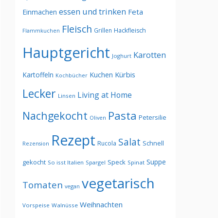
essen und trinken
Feta
Einmachen
Fleisch
Grillen
Hackfleisch
Flammkuchen
Hauptgericht
Karotten
Joghurt
Kürbis
Kartoffeln
Kuchen
Kochbücher
Lecker
Living at Home
Linsen
Pasta
Nachgekocht
Petersilie
Oliven
Rezept
Salat
Schnell
Rucola
Rezension
Suppe
gekocht
Speck
So isst Italien
Spargel
Spinat
vegetarisch
Tomaten
vegan
Weihnachten
Vorspeise
Walnüsse