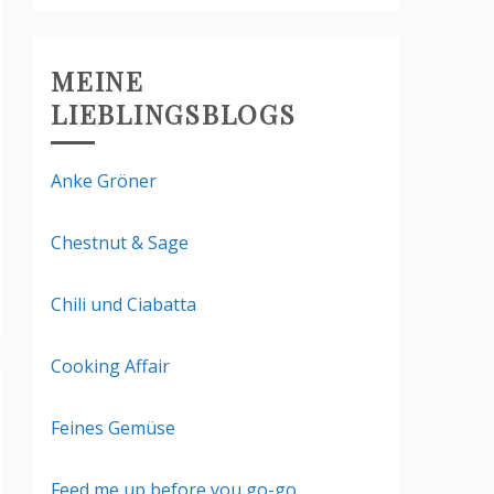
MEINE
LIEBLINGSBLOGS
Anke Gröner
Chestnut & Sage
Chili und Ciabatta
Cooking Affair
Feines Gemüse
Feed me up before you go-go