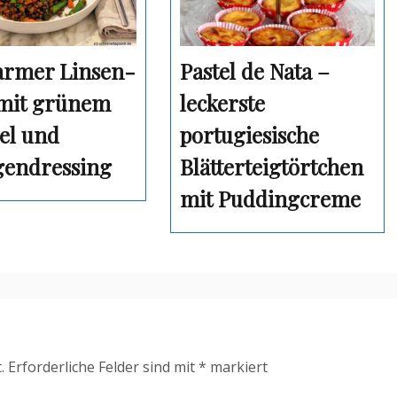
rmer Linsen-
Pastel de Nata –
 mit grünem
leckerste
el und
portugiesische
endressing
Blätterteigtörtchen
mit Puddingcreme
.
Erforderliche Felder sind mit
*
markiert