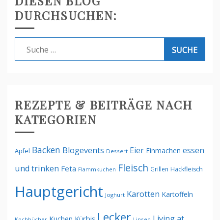
DIESEN BLOG
DURCHSUCHEN:
Suche
nach:
REZEPTE & BEITRÄGE NACH
KATEGORIEN
Backen
Blogevents
Eier
essen
Einmachen
Apfel
Dessert
Fleisch
und trinken
Feta
Grillen
Hackfleisch
Flammkuchen
Hauptgericht
Karotten
Kartoffeln
Joghurt
Lecker
Living at
Kürbis
Kuchen
Kochbücher
Linsen