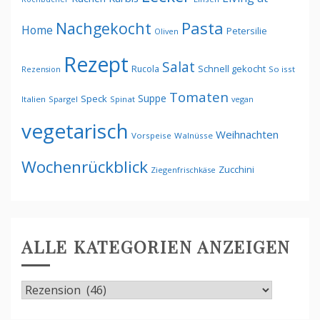
Pasta
Nachgekocht
Home
Petersilie
Oliven
Rezept
Salat
Schnell gekocht
Rucola
Rezension
So isst
Tomaten
Suppe
Speck
Italien
Spargel
Spinat
vegan
vegetarisch
Weihnachten
Vorspeise
Walnüsse
Wochenrückblick
Zucchini
Ziegenfrischkäse
ALLE KATEGORIEN ANZEIGEN
Alle
Kategorien