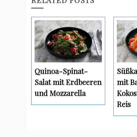
RELATED POSTS
Quinoa-Spinat-
Süßka
Salat mit Erdbeeren
mit B
und Mozzarella
Kokos
Reis