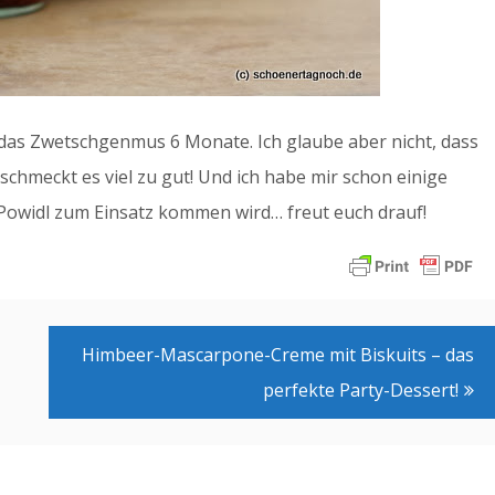
h das Zwetschgenmus 6 Monate. Ich glaube aber nicht, dass
schmeckt es viel zu gut! Und ich habe mir schon einige
Powidl zum Einsatz kommen wird… freut euch drauf!
Himbeer-Mascarpone-Creme mit Biskuits – das
perfekte Party-Dessert!