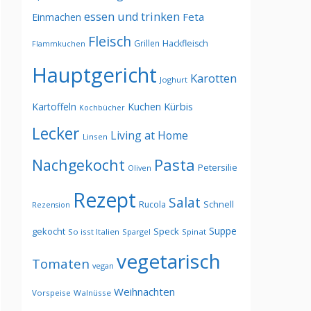
essen und trinken
Feta
Einmachen
Fleisch
Grillen
Hackfleisch
Flammkuchen
Hauptgericht
Karotten
Joghurt
Kürbis
Kartoffeln
Kuchen
Kochbücher
Lecker
Living at Home
Linsen
Pasta
Nachgekocht
Petersilie
Oliven
Rezept
Salat
Schnell
Rucola
Rezension
Suppe
gekocht
Speck
So isst Italien
Spargel
Spinat
vegetarisch
Tomaten
vegan
Weihnachten
Vorspeise
Walnüsse