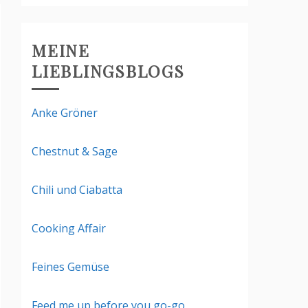
MEINE
LIEBLINGSBLOGS
Anke Gröner
Chestnut & Sage
Chili und Ciabatta
Cooking Affair
Feines Gemüse
Feed me up before you go-go