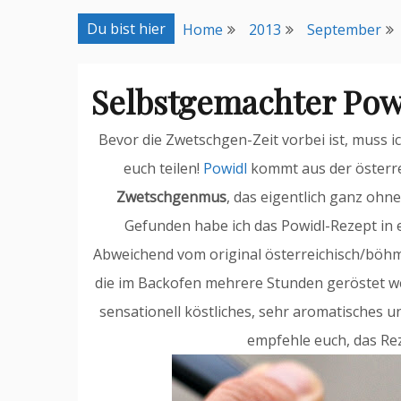
Du bist hier
Home
2013
September
Selbstgemachter Pow
Bevor die Zwetschgen-Zeit vorbei ist, muss i
euch teilen!
Powidl
kommt aus der österre
Zwetschgenmus
, das eigentlich ganz ohn
Gefunden habe ich das Powidl-Rezept in e
Abweichend vom original österreichisch/böhm
die im Backofen mehrere Stunden geröstet werd
sensationell köstliches, sehr aromatisches 
empfehle euch, das Rez