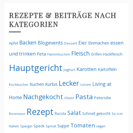
REZEPTE & BEITRÄGE NACH
KATEGORIEN
Backen
Blogevents
Eier
essen
Einmachen
Apfel
Dessert
Fleisch
und trinken
Feta
Grillen
Hackfleisch
Flammkuchen
Hauptgericht
Karotten
Kartoffeln
Joghurt
Lecker
Living at
Kürbis
Kuchen
Kochbücher
Linsen
Pasta
Nachgekocht
Home
Petersilie
Oliven
Rezept
Salat
Schnell gekocht
Rucola
Rezension
So isst
Tomaten
Suppe
Speck
Italien
Spargel
Spinat
vegan