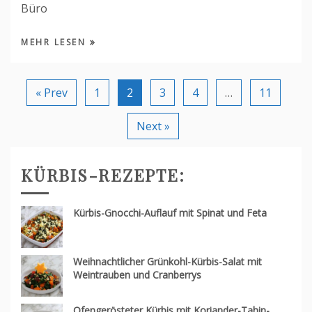
Büro
MEHR LESEN
« Prev
1
2
3
4
…
11
Next »
KÜRBIS-REZEPTE:
Kürbis-Gnocchi-Auflauf mit Spinat und Feta
Weihnachtlicher Grünkohl-Kürbis-Salat mit
Weintrauben und Cranberrys
Ofengerösteter Kürbis mit Koriander-Tahin-