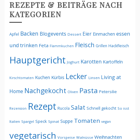
REZEPTE & BEITRÄGE NACH
KATEGORIEN
Backen
Blogevents
Eier
essen
Einmachen
Apfel
Dessert
Fleisch
und trinken
Feta
Grillen
Hackfleisch
Flammkuchen
Hauptgericht
Karotten
Kartoffeln
Joghurt
Lecker
Living at
Kürbis
Kuchen
Linsen
Kirschtomaten
Pasta
Nachgekocht
Home
Petersilie
Oliven
Rezept
Salat
Schnell gekocht
Rucola
Rezension
So isst
Tomaten
Suppe
Speck
Italien
Spargel
Spinat
vegan
vegetarisch
Weihnachten
Vorspeise
Walnüsse