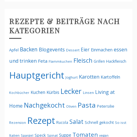
REZEPTE & BEITRÄGE NACH
KATEGORIEN
Backen
Blogevents
Eier
essen
Einmachen
Apfel
Dessert
Fleisch
und trinken
Feta
Grillen
Hackfleisch
Flammkuchen
Hauptgericht
Karotten
Kartoffeln
Joghurt
Lecker
Living at
Kürbis
Kuchen
Kochbücher
Linsen
Pasta
Nachgekocht
Home
Petersilie
Oliven
Rezept
Salat
Schnell gekocht
Rucola
Rezension
So isst
Tomaten
Suppe
Speck
Italien
Spargel
Spinat
vegan