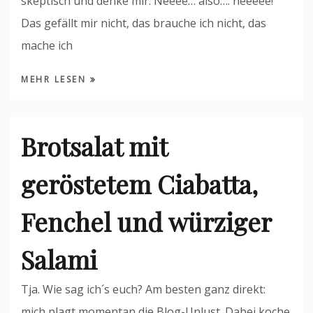
skeptisch und denke mir: Neeee… also…. neeeee!
Das gefällt mir nicht, das brauche ich nicht, das
mache ich
MEHR LESEN
Brotsalat mit
geröstetem Ciabatta,
Fenchel und würziger
Salami
Tja. Wie sag ich´s euch? Am besten ganz direkt:
mich plagt momentan die Blog-Unlust. Dabei koche